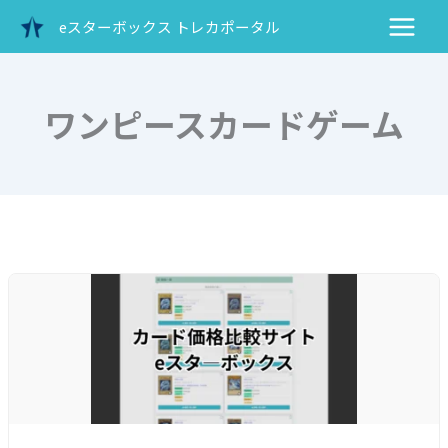
内
eスターボックス トレカポータル
容
を
ス
キ
ワンピースカードゲーム
ッ
プ