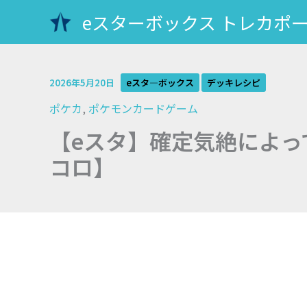
内
eスターボックス トレカポ
容
を
ス
キ
2026年5月20日
eスタ―ボックス
デッキレシピ
ッ
ポケカ
,
ポケモンカードゲーム
プ
【eスタ】確定気絶によっ
コロ】