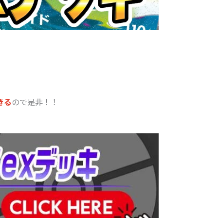
きる
ので是非！！