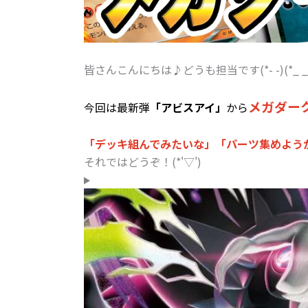
皆さんこんにちは♪どうも担当です(*- -)(*_ _)
メガダーク
今回は最新弾
「アビスアイ」
から
「デッキ組んでみたいな」
「パーツ集めよう
それではどうぞ！(*'▽')